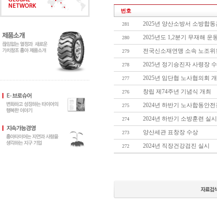
번호
2025년 양산소방서 소방합
281
2025년도 1,2분기 무재해 
280
전국신소재연맹 소속 노조위
279
2025년 정기승진자 사령장 
278
2025년 임단협 노사협의회 
277
창립 제74주년 기념식 개최
276
2024년 하반기 노사합동안
275
2024년 하반기 소방훈련 실시
274
양산세관 표창장 수상
273
2024년 직장건강검진 실시
272