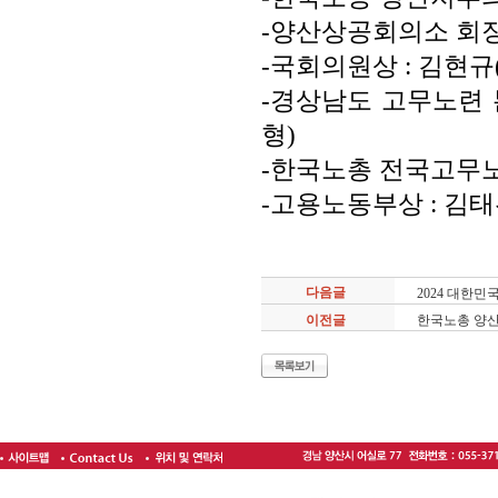
-양산상공회의소 회장상:
-국회의원상 : 김현규(
-경상남도 고무노련 본
형)
-한국노총 전국고무노
-고용노동부상 : 김태완
다음글
2024 대한
이전글
한국노총 양