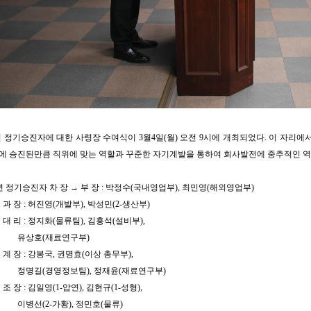
년 정기승진자에 대한 사령장 수여식이 3월4일(월) 오전 9시에 개최되었다. 이 자리
에 승진된만큼 직위에 맞는 역할과 꾸준한 자기계발을 통하여 회사발전에 중추적인 역
19년 정기승진자 차 장 → 부 장 : 박정수(국내영업부), 최민영(해외영업부)
 과 장 : 허진영(개발부), 박성민(2-생산부)
 대 리 : 정지화(물류팀), 김흥석(설비부),
호(재료연구부)
 계 장 : 강봉국, 권명효(이상 총무부),
(경영정보팀), 정재윤(재료연구부)
 조 장 : 김일영(1-압연), 김현규(1-성형),
(2-가황), 정민호(물류)