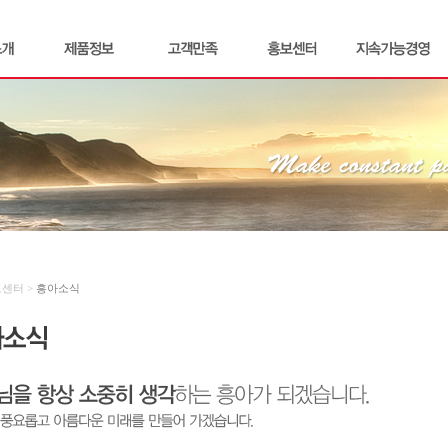
보센터 >
흥아소식