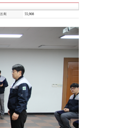
조회
55,908