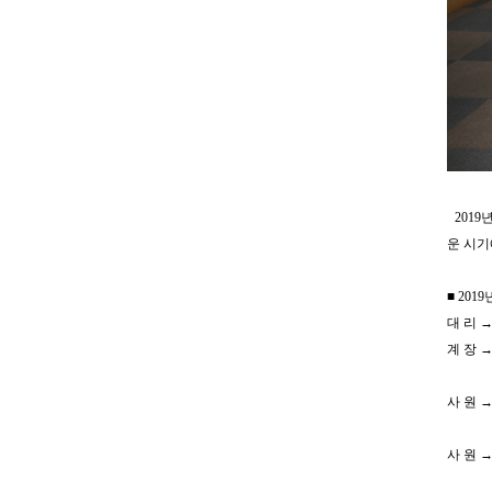
2019
운 시기
■ 20
대 리 →
계 장 →
유상
사 원 →
정명길
사 원 →
이병선